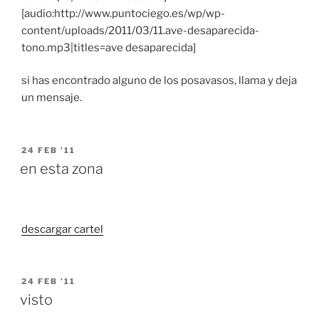
[audio:http://www.puntociego.es/wp/wp-
content/uploads/2011/03/11.ave-desaparecida-
tono.mp3|titles=ave desaparecida]
si has encontrado alguno de los posavasos, llama y deja
un mensaje.
POSTED
24 FEB ’11
ON
en esta zona
descargar cartel
POSTED
24 FEB ’11
ON
visto