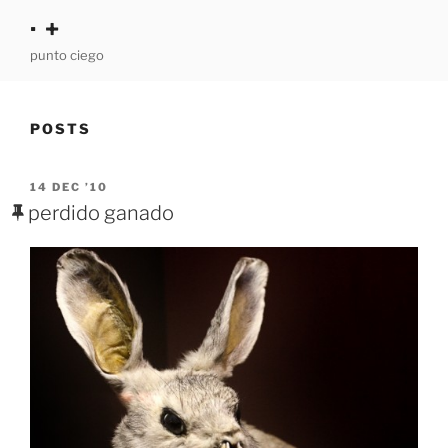
Skip
· +
to
punto ciego
content
POSTS
POSTED
14 DEC ’10
ON
perdido ganado