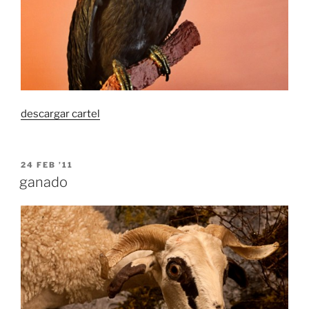
descargar cartel
POSTED
24 FEB ’11
ON
ganado