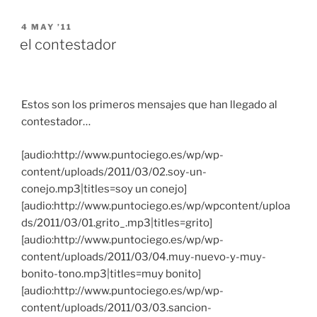
POSTED
4 MAY ’11
ON
el contestador
Estos son los primeros mensajes que han llegado al
contestador…
[audio:http://www.puntociego.es/wp/wp-
content/uploads/2011/03/02.soy-un-
conejo.mp3|titles=soy un conejo]
[audio:http://www.puntociego.es/wp/wpcontent/uploa
ds/2011/03/01.grito_.mp3|titles=grito]
[audio:http://www.puntociego.es/wp/wp-
content/uploads/2011/03/04.muy-nuevo-y-muy-
bonito-tono.mp3|titles=muy bonito]
[audio:http://www.puntociego.es/wp/wp-
content/uploads/2011/03/03.sancion-