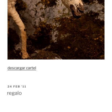
descargar cartel
POSTED
24 FEB ’11
ON
regalo