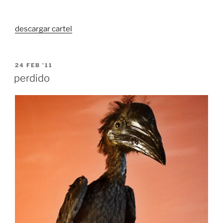
descargar cartel
POSTED
24 FEB ’11
ON
perdido