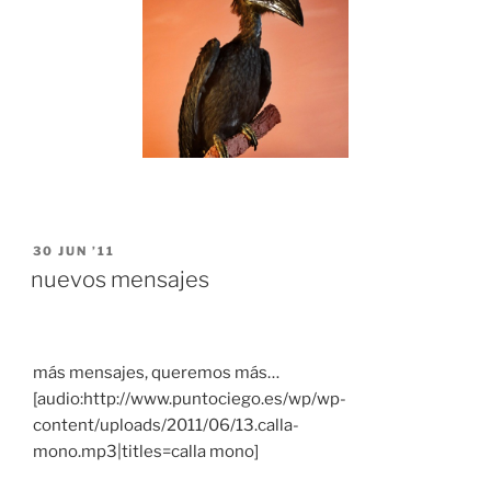
POSTED
30 JUN ’11
ON
nuevos mensajes
más mensajes, queremos más…
[audio:http://www.puntociego.es/wp/wp-
content/uploads/2011/06/13.calla-
mono.mp3|titles=calla mono]